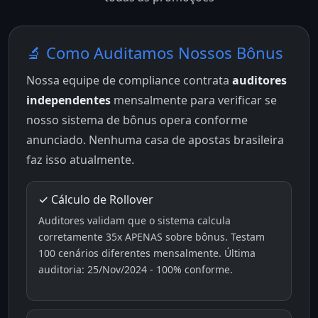
🔬 Como Auditamos Nossos Bônus
Nossa equipe de compliance contrata
auditores
independentes
mensalmente para verificar se
nosso sistema de bônus opera conforme
anunciado. Nenhuma casa de apostas brasileira
faz isso atualmente.
✓ Cálculo de Rollover
Auditores validam que o sistema calcula
corretamente 35x APENAS sobre bônus. Testam
100 cenários diferentes mensalmente. Última
auditoria: 25/Nov/2024 - 100% conforme.