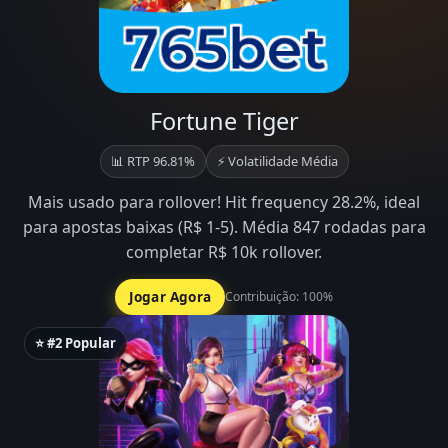
Fortune Tiger
📊 RTP 96.81%
⚡ Volatilidade Média
Mais usado para rollover! Hit frequency 28.2%, ideal
para apostas baixas (R$ 1-5). Média 847 rodadas para
completar R$ 10k rollover.
Jogar Agora
Contribuição: 100%
⭐ #2 Popular