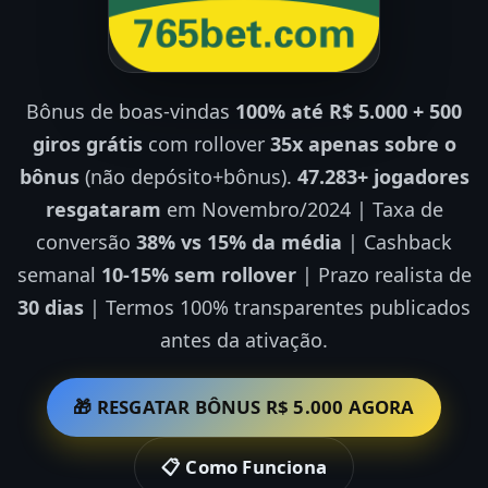
Bônus de boas-vindas
100% até R$ 5.000 + 500
giros grátis
com rollover
35x apenas sobre o
bônus
(não depósito+bônus).
47.283+ jogadores
resgataram
em Novembro/2024 | Taxa de
conversão
38% vs 15% da média
| Cashback
semanal
10-15% sem rollover
| Prazo realista de
30 dias
| Termos 100% transparentes publicados
antes da ativação.
🎁 RESGATAR BÔNUS R$ 5.000 AGORA
📋 Como Funciona