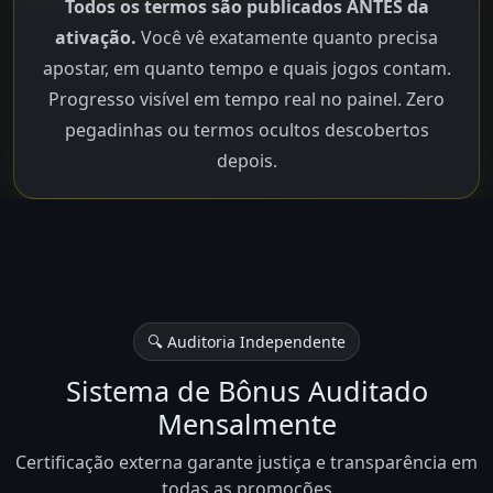
Todos os termos são publicados ANTES da
ativação.
Você vê exatamente quanto precisa
apostar, em quanto tempo e quais jogos contam.
Progresso visível em tempo real no painel. Zero
pegadinhas ou termos ocultos descobertos
depois.
🔍 Auditoria Independente
Sistema de Bônus Auditado
Mensalmente
Certificação externa garante justiça e transparência em
todas as promoções