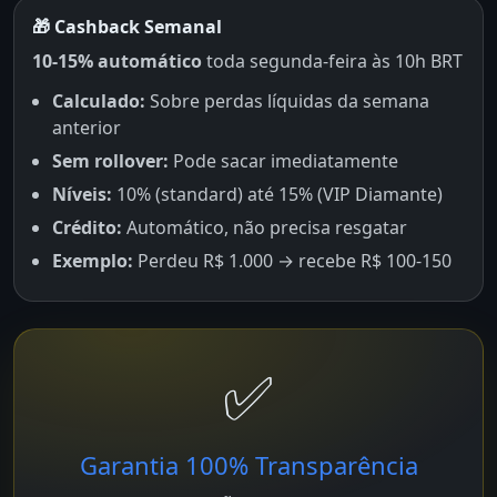
🎁 Cashback Semanal
10-15% automático
toda segunda-feira às 10h BRT
Calculado:
Sobre perdas líquidas da semana
anterior
Sem rollover:
Pode sacar imediatamente
Níveis:
10% (standard) até 15% (VIP Diamante)
Crédito:
Automático, não precisa resgatar
Exemplo:
Perdeu R$ 1.000 → recebe R$ 100-150
✅
Garantia 100% Transparência