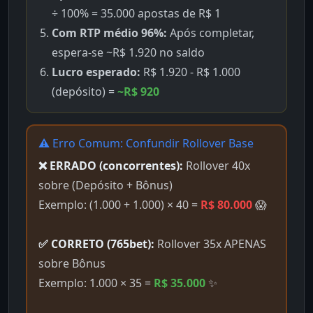
÷ 100% = 35.000 apostas de R$ 1
Com RTP médio 96%:
Após completar,
espera-se ~R$ 1.920 no saldo
Lucro esperado:
R$ 1.920 - R$ 1.000
(depósito) =
~R$ 920
⚠️ Erro Comum: Confundir Rollover Base
❌ ERRADO (concorrentes):
Rollover 40x
sobre (Depósito + Bônus)
Exemplo: (1.000 + 1.000) × 40 =
R$ 80.000
😱
✅ CORRETO (765bet):
Rollover 35x APENAS
sobre Bônus
Exemplo: 1.000 × 35 =
R$ 35.000
✨