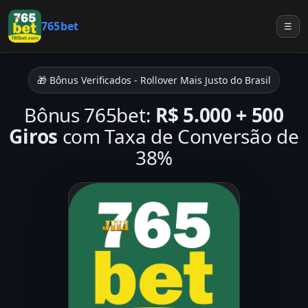
765bet
☰
🎁 Bônus Verificados - Rollover Mais Justo do Brasil
Bônus 765bet:
R$ 5.000 + 500
Giros
com Taxa de Conversão de
38%