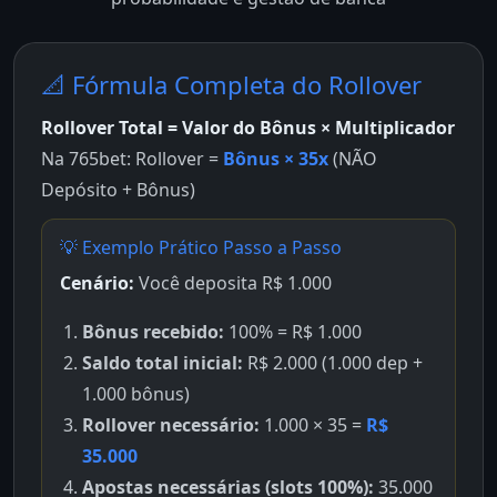
📐 Fórmula Completa do Rollover
Rollover Total = Valor do Bônus × Multiplicador
Na 765bet: Rollover =
Bônus × 35x
(NÃO
Depósito + Bônus)
💡 Exemplo Prático Passo a Passo
Cenário:
Você deposita R$ 1.000
Bônus recebido:
100% = R$ 1.000
Saldo total inicial:
R$ 2.000 (1.000 dep +
1.000 bônus)
Rollover necessário:
1.000 × 35 =
R$
35.000
Apostas necessárias (slots 100%):
35.000